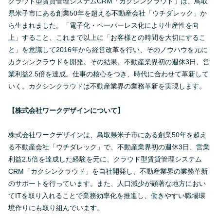
クラウド型賃貸管理システムCRM「カクシンクラウド」は、鳥取
県米子市にある創業50年を超える不動産会社「ウチダレック」か
ら生まれました。「電子化・ペーパーレス化により生産性を向
上」すること、これまで以上に「お客様との時間を大切にするこ
と」を意識して2016年から経営改革を行い、そのノウハウを元に
カクシンクラウドを開発。その結果、不動産業界初の週休3日、営
業利益2.5倍を達成。仕事の核心をつき、時代に合わせて革新して
いく。カクシンクラウドは不動産業界の業務革新を実現します。
【株式会社ワークデザインについて】
株式会社ワークデザインは、鳥取県米子市にある創業50年を超え
る不動産会社「ウチダレック」で、不動産業界初の週休3日、営業
利益2.5倍を達成した経験を元に、クラウド型賃貸管理システム
CRM「カクシンクラウド」を自社開発し、不動産業界の業務革新
のサポートを行っています。また、人口減少が顕著な地方におい
てITを取り入れることで業務効率化を推進し、働きやすい職場環
境作りにも取り組んでいます。